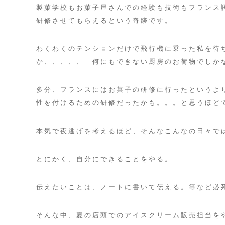
ト
製菓学校もお菓子屋さんでの経験も技術もフランス
研修させてもらえるという奇跡です。
ハ
ウ
わくわくのテンションだけで飛行機に乗った私を待
か、、、、、 何にもできない厨房のお荷物でしか
ス
多分、フランスにはお菓子の研修に行ったというよ
・
性を付けるための研修だったかも。。。と思うほど
安
本気で夜逃げを考えるほど、そんなこんなの日々で
曇
とにかく、自分にできることをやる。
野
サ
伝えたいことは、ノートに書いて伝える。等など必
ロ
そんな中、夏の店頭でのアイスクリーム販売担当を