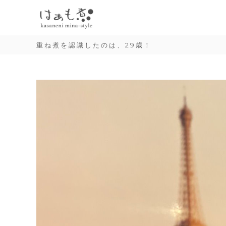
は
コ
「
ぁ
ン
重
も
テ
ね
煮
重ね煮を認識したのは、29歳！
ン
煮
|
ツ
」
k
へ
料
ホ
a
ス
理
s
ー
キ
研
a
ッ
究
n
ム
プ
e
家
n
ラ
i
戸
m
練
イ
i
ミ
n
フ
ナ
a
の
-
ス
オ
s