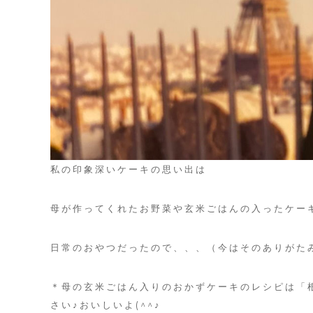
フ
t
タ
ィ
y
シ
l
イ
ャ
e
ル
ル
サ
と
イ
ト
し
私の印象深いケーキの思い出は
て
の
母が作ってくれたお野菜や玄米ごはんの入ったケー
重
日常のおやつだったので、、、（今はそのありがた
煮
＊母の玄米ごはん入りのおかずケーキのレシピは「
や
さい♪おいしいよ(^^♪