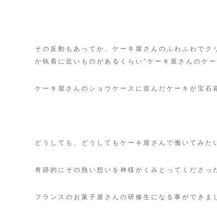
さ
い
その反動もあってか、ケーキ屋さんのふわふわでク
料
か執着に近いものがあるくらい“ケーキ屋さんのケー
理
ケーキ屋さんのショウケースに並んだケーキが宝石
野
乃
どうしても、どうしてもケーキ屋さんで働いてみた
庵
奇跡的にその熱い想いを神様がくみとってくださっ
ゲ
ス
フランスのお菓子屋さんの研修生になる事ができま