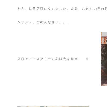
ン
夕方、毎日店頭に立ちました。多分、お釣りの受け
戸
ムッシュ、ごめんなさい。。.
練
ミ
ナ
の
店頭でアイスクリームの販売を担当！ ➡
重
ね
煮
レ