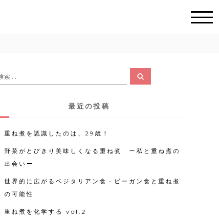
検
検
索
索
対
最近の投稿
象
重ね煮を認識したのは、29歳！
野菜がとびきり美味しくなる重ね煮 ー私と重ね煮の
出会いー
世界的に広がるベジタリアン食・ビーガン食と重ね煮
の可能性
重ね煮を化学する vol.2