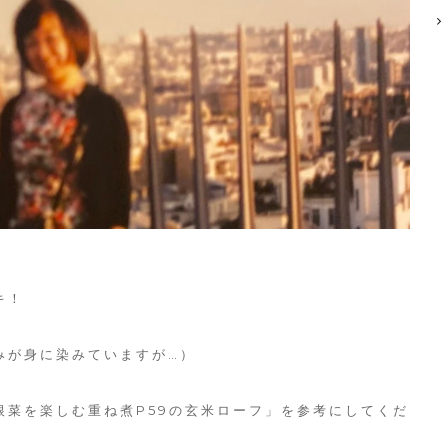
キ！
みが身に染みていますが…）
根菜を楽しむ重ね煮P59の玄米ローフ」を参考にしてくだ