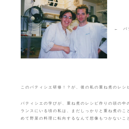
シ
ピ
← パテ
本
プ
ロ
フ
ィ
このパティシエ研修！？が、後の私の重ね煮のレシ
ー
パティシエの学びが、重ね煮のレシピ作りの頭の中
ランスにいる頃の私は、まだしっかりと重ね煮のこ
ル
めて野菜の料理に転向するなんて想像もつかないこ
コ